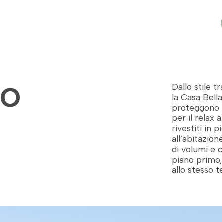
 catalogo
Case su misura
Tecnologie
io
Dallo stile 
la Casa Bella
proteggono l
per il relax a
rivestiti in 
all’abitazio
di volumi e c
piano primo,
allo stesso t